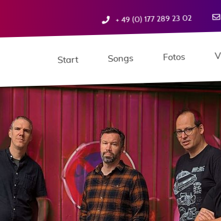
+ 49 (0) 177 289 23 02
V
Fotos
Songs
Start