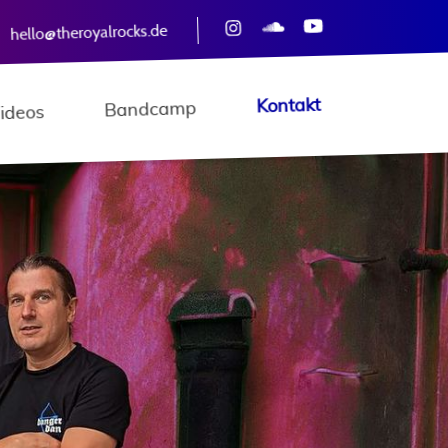
hello@theroyalrocks.de
Kontakt
Bandcamp
ideos